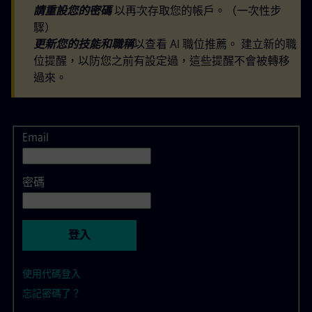
請重設您的密碼
以再次存取您的帳戶。（一次性步
驟）
更新您的技能和職稱
以查看 AI 職位推薦。 建立新的職
位提醒，以防您之前有設定過，這些提醒不會被轉移
過來。
Email
登入
密碼
登入
使用代碼登入
忘記密碼了？