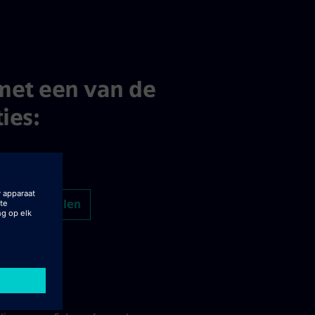
met een van de
ies:
er uploaden
elf in te vullen
oaden vanaf LinkedIn