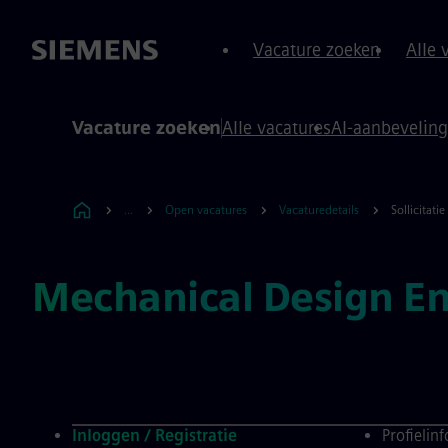
oud over
 footer
Vacature zoeken
Alle 
Vacature zoeken
Alle vacatures
AI-aanbevelin
...
Open vacatures
Vacaturedetails
Sollicitatie
Mechanical Design E
Inloggen / Registratie
Profielin