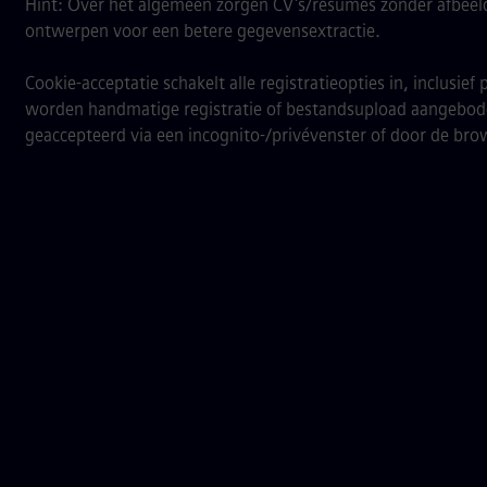
Hint: Over het algemeen zorgen CV's/resumes zonder afbeel
ontwerpen voor een betere gegevensextractie.
Cookie-acceptatie schakelt alle registratieopties in, inclusie
worden handmatige registratie of bestandsupload aangebo
geaccepteerd via een incognito-/privévenster of door de bro