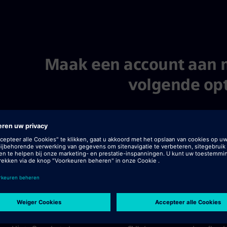
of 4
Maak een account aan 
volgende opt
CV-bestand uploaden
CV lat
Bestand uploaden
Z
CV upl