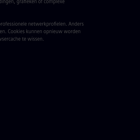
dingen, grafieken of complexe
f professionele netwerkprofielen. Anders
den. Cookies kunnen opnieuw worden
wsercache te wissen.