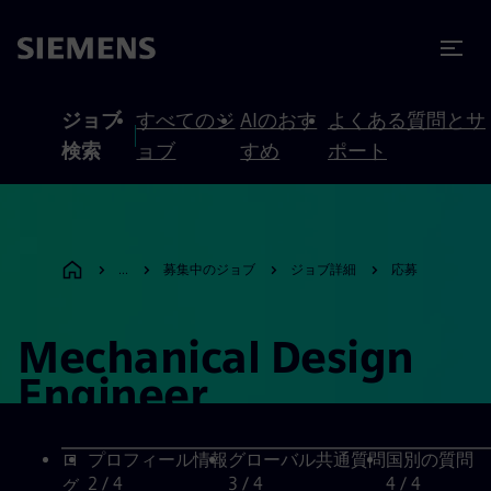
テンツへスキップ
ターへスキップ
ジョブ
すべてのジ
AIのおす
よくある質問とサ
検索
ョブ
すめ
ポート
...
募集中のジョブ
ジョブ詳細
応募
Mechanical Design
Engineer
ロ
プロフィール情報
グローバル共通質問
国別の質問
2
/ 4
3
/ 4
4
/ 4
グ