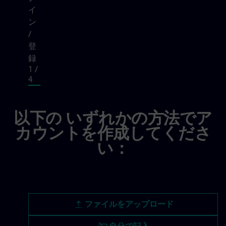
イ
ン
/
登
録
1
/
4
ログイン / 登録, step 1 of 4
以下の いずれかの方法でア
カウントを作成してくださ
い：
履歴書ファイルをアップロード
ファイルをアップロード
履歴書は後でアップロード