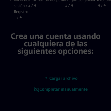
2
/ 4
3
/ 4
4
/ 4
sesión /
Registro
1
/ 4
Inicio de sesión / Registro, step 
Crea una cuenta usando
cualquiera de las
siguientes opciones:
Subir CV
Cargar archivo
Subir CV más tarde
Completar manualmente
Subir CV desde LinkedIn