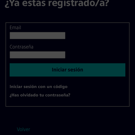
¿Ya estás registrado/a?
Email
Inicio de sesión
Contraseña
Iniciar sesión
Iniciar sesión con un código
¿Has olvidado tu contraseña?
Volver