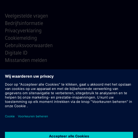
Veelgestelde vragen
Bedrijfsinformatie
Privacyverklaring
Cookiemelding
Gebruiksvoorwaarden
Digitale ID
Misstanden melden
© Siemens 1996 - 2026
Belangrijk:
bij Siemens zullen wij je nooit vragen om
bankgegevens of persoonlijke financiële informatie in ruil
voor een baan. Ontvang je een e-mail die lijkt te komen van
een recruiter van Siemens? Open geen bijlagen tenzij je
zeker weet dat je wordt benaderd door een van onze