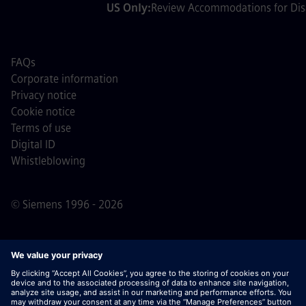
US Only:
Review Accommodations for Disa
FAQs
Corporate information
Privacy notice
Cookie notice
Terms of use
Digital ID
Whistleblowing
© Siemens 1996 - 2026
Important Note:
For all job applicants looking to join us,
please note Siemens does not ask for fees
prior/during/after the application process. We do not ask