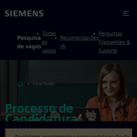
ra conteúdo
ra o rodapé
Todas
Perguntas
Pesquisa
Recomendações
as
Frequentes &
de vagas
IA
vagas
Suporte
Iniciar Sessão
Processo de
Candidatura
Atualizámos recentemente o nosso portal para lhe dar