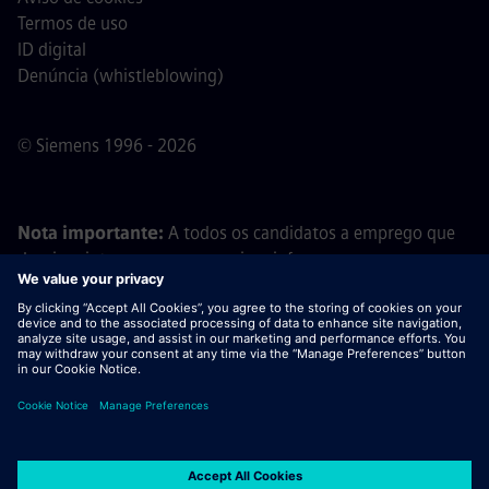
Termos de uso
ID digital
Denúncia (whistleblowing)
© Siemens 1996 - 2026
Nota importante:
A todos os candidatos a emprego que
desejem integrar a nossa equipa, informamos que a
Siemens não solicita o pagamento de quaisquer taxas
antes, durante ou após o processo de candidatura. Não
pedimos dados bancários ou informações financeiras
pessoais em troca de uma promessa de emprego. Da
mesma forma, por favor, não abra documentos em e-mails
que pareçam ter sido enviados por um recrutador da
Siemens, a menos que tenha a certeza de que está a ser
contactado por um dos nossos profissionais no âmbito de