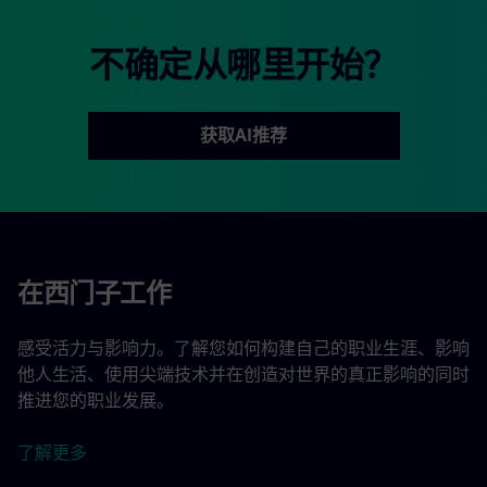
不确定从哪里开始？
获取AI推荐
在西门子工作
感受活力与影响力。了解您如何构建自己的职业生涯、影响
他人生活、使用尖端技术并在创造对世界的真正影响的同时
推进您的职业发展。
了解更多