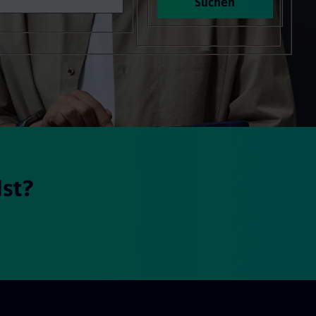
Suchen
lst?