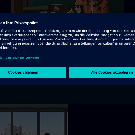
serer Kunden durch industrielle KI, steigert die Effizien