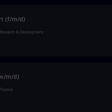
rt (f/m/d)
Research & Development
(w/m/d)
Finance