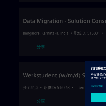
Data Migration - Solution Cons
Bangalore
,
Karnataka
,
India
•
职位ID: 515831
•
分享
Werkstudent (w/m/d) Supply Ch
多个地点
•
职位ID: 516763
•
Internal Services
分享