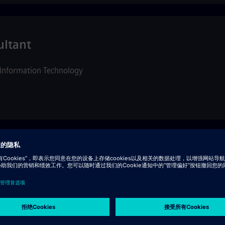
ultant
Information Technology
ain Logistics