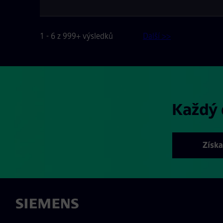
1 - 6 z 999+ výsledků
Další >>
Každý
Získa