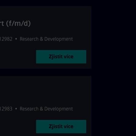
rt (f/m/d)
512982
•
Research & Development
Zjistit více
512983
•
Research & Development
Zjistit více