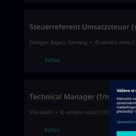
Steuerreferent Umsatzsteuer 
Erlangen
,
Bayern
,
Germany
•
ID volného místa:
Sdílet
Technical Manager (f/m/d) Glo
Více lokalit
•
ID volného místa:515106
•
Interna
Sdílet