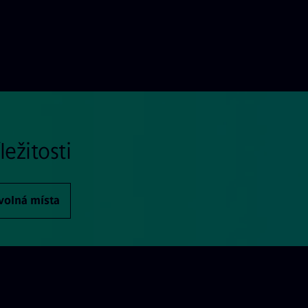
ežitosti
volná místa