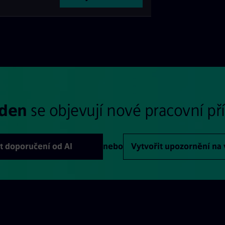
 den
se objevují nové pracovní příl
t doporučení od AI
nebo
Vytvořit upozornění na 