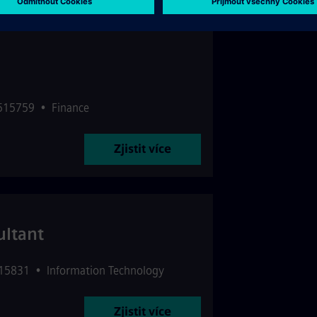
:515759
•
Finance
Zjistit více
ultant
515831
•
Information Technology
Zjistit více