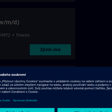
(w/m/d)
514972
•
Finance
Zjistit více
bal Security Technologies
l Services
Zjistit více