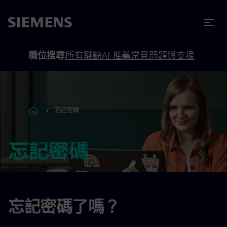
內容
頁尾
職位搜尋
所有職缺
AI 推薦
常見問題與支援
忘記密碼
忘記密碼
忘記密碼了嗎？