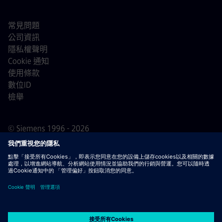
常見問題
公司資訊
隱私權聲明
Cookie 通知
使用條款
數位ID
檢舉
© Siemens 1996 - 2026
重要通知
敬告所有求職者，西門子在申請過程的任何階段
（申請前、申請中及申請後）均不會收取任何費用。我們不
會要求提供銀行帳戶資料或個人財務資訊作為錄用保證。同
時，請勿打開任何看似來自西門子招募人員的電子郵件附
件，除非您確信該聯絡來自我們正在進行的正式招聘流程中