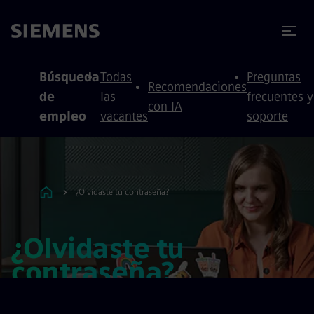
 contenido
 pie de página
Búsqueda
Todas
Preguntas
Recomendaciones
de
las
frecuentes y
con IA
empleo
vacantes
soporte
¿Olvidaste tu contraseña?
¿Olvidaste tu
contraseña?