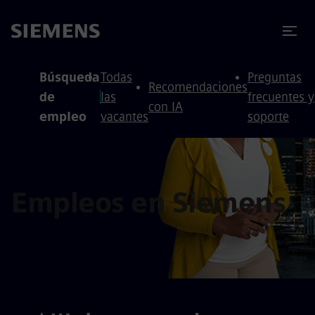
 contenido
 pie de página
Búsqueda
Todas
Preguntas
Recomendaciones
de
las
frecuentes y
con IA
empleo
vacantes
soporte
Empleos en Siemens