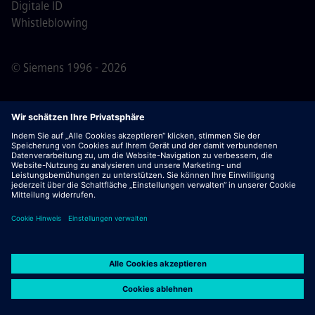
Digitale ID
Whistleblowing
© Siemens 1996 - 2026
Wichtiger Hinweis:
Für alle Bewerber: Bitte beachte,
dass Siemens zu keinem Zeitpunkt – weder vor noch
während oder nach dem Bewerbungsprozess – Gebühren
verlangt. Wir fordern keine Bankdaten oder persönlichen
Finanzinformationen als Voraussetzung für eine Einstellung
an. Öffne außerdem keine Dokumente in E-Mails, die
scheinbar von einem Siemens-Recruiter stammen, es sei
denn, du bist sicher, dass du von einem unserer
Mitarbeitenden im Rahmen eines aktiven
Bewerbungsprozesses kontaktiert wurdest.