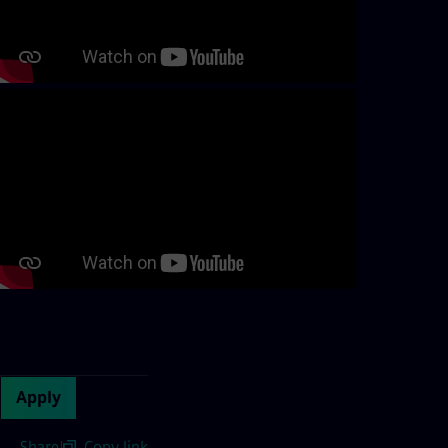
Continue with page content
Apply
Share
|
Copy link