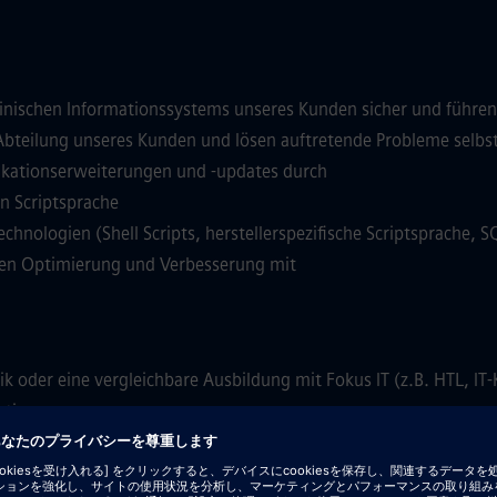
klinischen Informationssystems unseres Kunden sicher und führ
T-Abteilung unseres Kunden und lösen auftretende Probleme selbs
plikationserweiterungen und -updates durch
en Scriptsprache
chnologien (Shell Scripts, herstellerspezifische Scriptsprache, 
nden Optimierung und Verbesserung mit
k oder eine vergleichbare Ausbildung mit Fokus IT (z.B. HTL, IT-
ation
 oder python)
nbanken und SQL, sowie Kenntnisse über medizinische IT-Standar