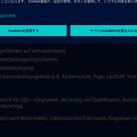
ogien und Webserverbetrieb
iten gerne im Team und sind bereit sich beruflich weiterzubilde
lichkeiten auf Vertrauensbasis
eiterbildungsmöglichkeiten
ostenbeteiligung
e Gesundheitsangebote (z.B. Rückenschule, Yoga, Lauftreff, Tiro
stens € 46.200,-- vorgesehen. Abhängig von Qualifikation, Ausbi
tivvertrag.
etzt samt Anschreiben, Lebenslauf mit Foto sowie Zeugnissen u