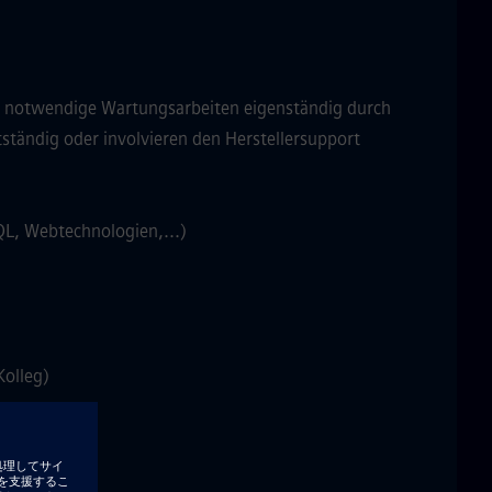
en notwendige Wartungsarbeiten eigenständig durch
tständig oder involvieren den Herstellersupport
SQL, Webtechnologien,...)
Kolleg)
ds (z.B. HL7)