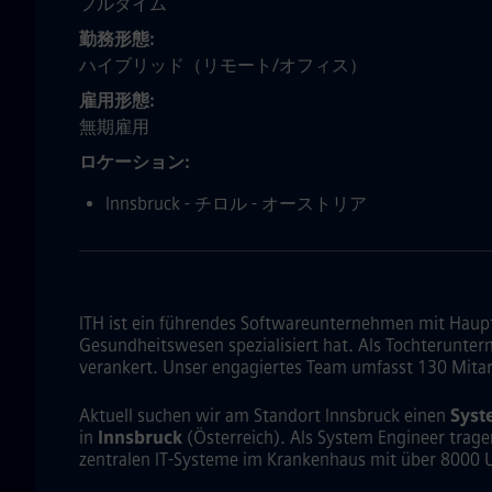
フルタイム
勤務形態
ハイブリッド（リモート/オフィス）
雇用形態
無期雇用
ロケーション
Innsbruck - チロル - オーストリア
ITH ist ein führendes Softwareunternehmen mit Haupt
Gesundheitswesen spezialisiert hat. Als Tochterunterne
verankert. Unser engagiertes Team umfasst 130 Mitarb
Aktuell suchen wir am Standort Innsbruck einen
Syst
in
Innsbruck
(Österreich). Als System Engineer trag
zentralen IT-Systeme im Krankenhaus mit über 8000 