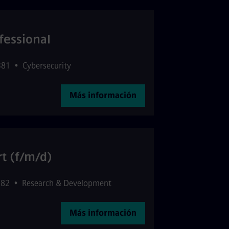
fessional
381
•
Cybersecurity
Más información
rt (f/m/d)
982
•
Research & Development
Más información