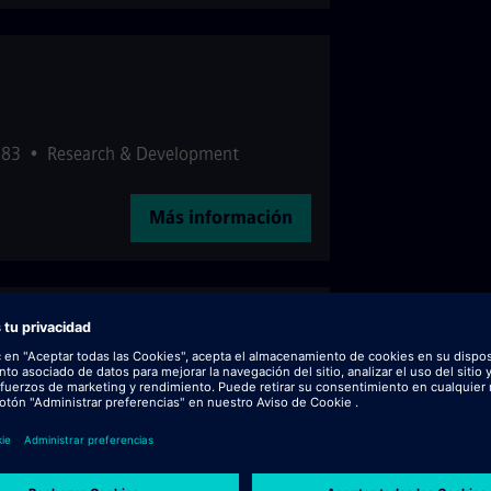
983
•
Research & Development
Más información
(w/m/d)
972
•
Finance
Más información