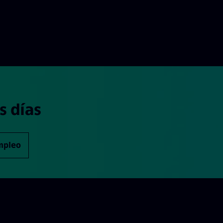
s días
empleo