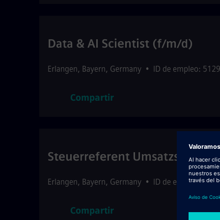
Data & AI Scientist (f/m/d)
Erlangen
,
Bayern
,
Germany
•
ID de empleo: 512
Compartir
Steuerreferent Umsatzsteuer 
Erlangen
,
Bayern
,
Germany
•
ID de empleo: 514
Compartir