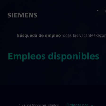
 de página
ontenido
Búsqueda de empleo
Todas las vacantes
Recom
Empleos disponibles
Ordenar por
1 - 6 de 999+ resultados