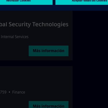
bal Security Technologies
Internal Services
Más información
5759
•
Finance
Más información