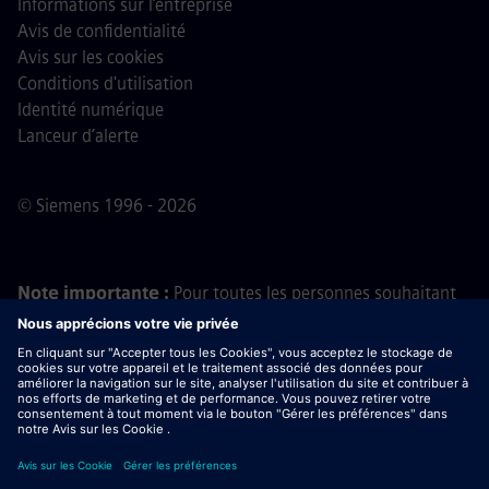
Informations sur l’entreprise
Avis de confidentialité
Avis sur les cookies
Conditions d'utilisation
Identité numérique
Lanceur d’alerte
© Siemens 1996 - 2026
Note importante :
Pour toutes les personnes souhaitant
nous rejoindre, veuillez noter que Siemens ne demande
aucun frais avant, pendant ou après le processus de
candidature. Nous ne demandons pas non plus de
coordonnées bancaires ou d'informations financières
personnelles en échange d'une promesse d'embauche. De
même, ne téléchargez pas de documents contenus dans
des e-mails semblant provenir d’un recruteur Siemens, sauf