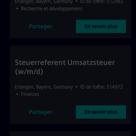
Erlangen
,
Bayern
,
Germany
•
ID de l’offre: 512983
•
Recherche et développement
Partager
En savoir plus
Steuerreferent Umsatzsteuer
(w/m/d)
Erlangen
,
Bayern
,
Germany
•
ID de l’offre: 514972
•
Finances
Partager
En savoir plus