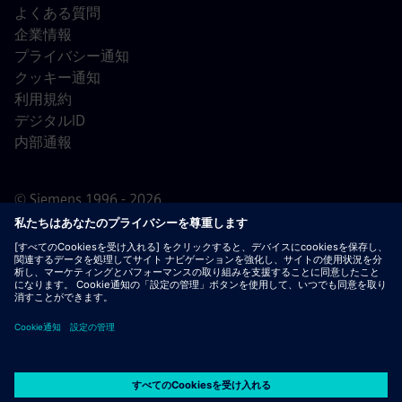
よくある質問
企業情報
プライバシー通知
クッキー通知
利用規約
デジタルID
内部通報
© Siemens 1996 - 2026
重要なお知らせ：
採用をご希望の皆様へ：シーメンスで
は、応募の前後を問わず手数料を請求することはありませ
ん。雇用の保証と引き換えに銀行情報や個人の財務情報を
求めることもありません。同様に、シーメンスの採用担当
者から送られたように見えるメールの添付ファイルは、実
際に弊社の担当者からの連絡であることが確認できない限
り、開かないようご注意ください