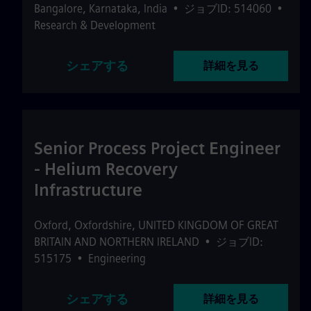
Bangalore
,
Karnataka
,
India
•
ジョブID: 514060
•
Research & Development
シェアする
詳細を見る
Senior Process Project Engineer
- Helium Recovery
Infrastructure
Oxford
,
Oxfordshire
,
UNITED KINGDOM OF GREAT
BRITAIN AND NORTHERN IRELAND
•
ジョブID:
515175
•
Engineering
シェアする
詳細を見る